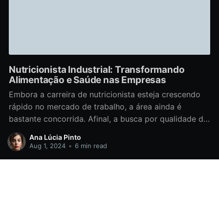
Nutricionista Industrial: Transformando
Alimentação e Saúde nas Empresas
Embora a carreira de nutricionista esteja crescendo
rápido no mercado de trabalho, a área ainda é
bastante concorrida. Afinal, a busca por qualidade de
vida e alimentação saudável vem crescendo há
Ana Lúcia Pinto
alguns anos e assim impulsionando a busca por esses
Aug 1, 2024
•
6 min read
profissionais. Se você está considerando o curso de
nutrição, saiba
Technet
© 2026
Data & privacy
Contact
Contribute →